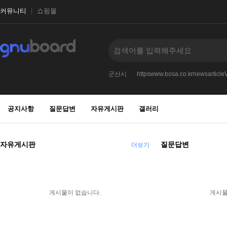
커뮤니티
쇼핑몰
idxno300231
정보
작성
정부
군산시
httpswww.bosa.co.krnewsarticl
공지사항
질문답변
자유게시판
갤러리
자유게시판
질문답변
더보기
게시물이 없습니다.
게시물